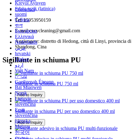
Kreyòl Ayisyen
Srbija jezik (latinica)
Contattaci
suomi
Čeština
Tel: 15953950159
বাংলা
E-mail:cncycleaning@gmail.com
Български
Ελληνικά
Aggiungere: distretto di Hedong, città di Linyi, provincia di
Nederlands
Shandong, Cina
عربي
hrvatski
Sigillante in schiuma PU
Türkçe
اردو
Việt Nam
עברית
Gaeilgenah Éireann
Sigillante in schiuma PU 750 ml
Bai Miaowen
Norsk
Add to Inquiry
Lietuvių
slovenčina
Eesti
Sigillante in schiuma PU per uso domestico 400 ml
slovenščina
íslenska
Add to Inquiry
Melayu
한국어
O'zbek
Sigillante adesivo in schiuma PU multi-funzionale