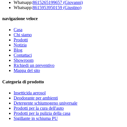
Whatsapp:
8615265199657 (Giovanni)
Whatsapp:
8615953950159 (Giustino)
navigazione veloce
Casa
Chi siamo
Prodotti
Notizia
Blog
Contattaci
Showroom
Richiedi un preventivo
Mappa del sito
Categoria di prodotto
Insetticida aerosol
Deodorante per ambienti
Detergente schiumogeno universale
Prodotti per la cura dell'auto
Prodotti per la pulizia della casa
Sigillante in schiuma PU