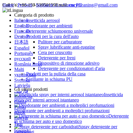
Call Us:
Home
/
Prodotti
+86-159-53950159
/
Sigillante in schiuma PU
Email:
cncycleaning@gmail.com
Lingua
Categoria di prodotto
Italiano
Insetticida aerosol
English
Deodorante per ambienti
Français
Detergente schiumogeno universale
Deutsch
Prodotti per la cura dell'auto
Pulitore per carburatore
日本語
Spray lubrificante anti-ruggine
Español
Cera per cruscotto
Português
Detergente per freni
русский
Dispositivo di rimozione adesivo
România limbi
Detergente per condizionatori d'aria
Malti
Prodotti per la pulizia della casa
українська
Sigillante in schiuma PU
Svenska
Latviešu
Gli ultimi prodotti
فارسی
Insetticida
Indonesia
spray per interni aerosol istantaneo
Català
Polski
Deodorante per ambienti a molteplici profumazioni
dansk
Detergente
magyar
in schiuma per auto e uso domestico
ไทย
Spray detergente per
bosanski
carboidrati