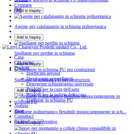
Cymraeg
हिंदी
Add to Inquiry
Agente per calafataggio in schiuma poliuretanica
Add to Inquiry
Sigillante per perdite in schiuma
Casa
Chi siamo
Add to Inquiry
Prodotti
Insetticida aerosol
Deodorante per ambienti
Sigillante in schiuma PU per costruzioni
Detergente schiumogeno universale
Prodotti per la cura dell'auto
Add to Inquiry
Prodotti per la pulizia della casa
Sigillante in schiuma PU
Notizia
Blog
Sigillante poliuretanico flessibile monocomponente in sch...
Contattaci
Richiedi un preventivo
Add to Inquiry